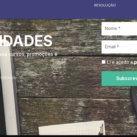
RESOLUÇÃO
Nome
*
IDADES
Email
*
novos cursos, promoções e
p
Li e aceito a
rtidamente
Subscre