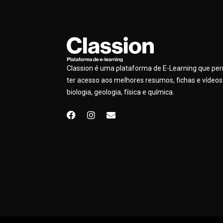
Classion é uma plataforma de E-Learning que pe
ter acesso aos melhores resumos, fichas e vídeos
biologia, geologia, física e química.
F
I
E
a
n
n
c
s
v
e
t
e
b
a
l
o
g
o
o
r
p
k
a
e
m