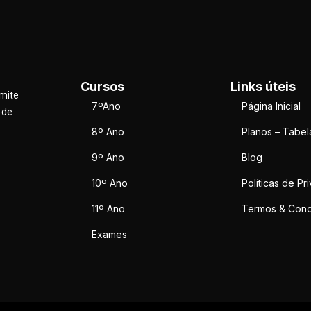
Cursos
Links úteis
rmite
7ºAno
Página Inicial
 de
8º Ano
Planos – Tabel
9º Ano
Blog
10º Ano
Políticas de Pr
11º Ano
Termos & Cond
Exames