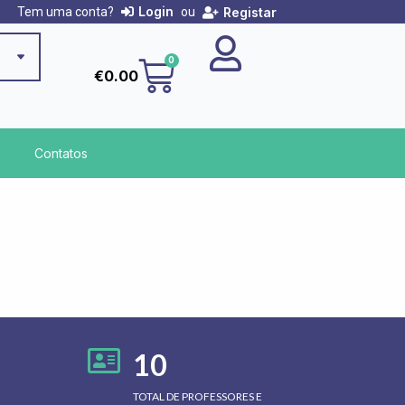
Login
Registar
Tem uma conta?
ou
Cart
0
€
0.00
Contatos
10
TOTAL DE PROFESSORES E