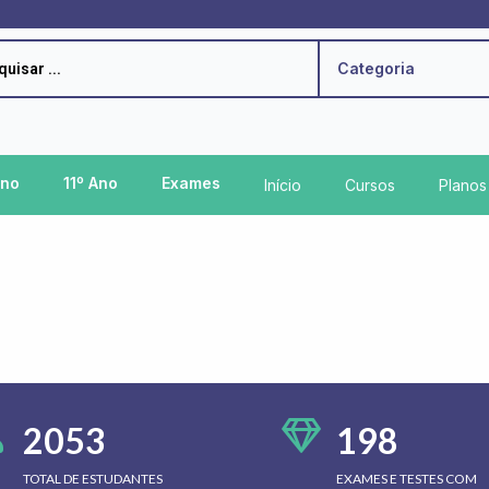
h
Categoria
Ano
11º Ano
Exames
Início
Cursos
Planos
2053
198
TOTAL DE ESTUDANTES
EXAMES E TESTES COM