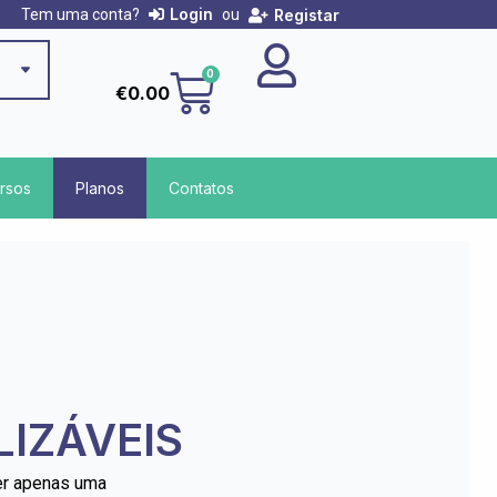
Login
Registar
Tem uma conta?
ou
Cart
0
€
0.00
rsos
Planos
Contatos
IZÁVEIS
er apenas uma