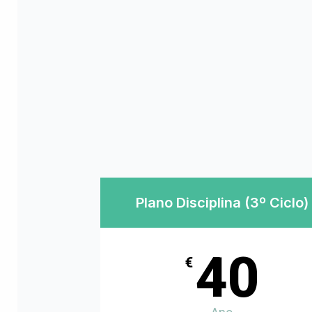
Plano Disciplina (3º Ciclo)
40
€