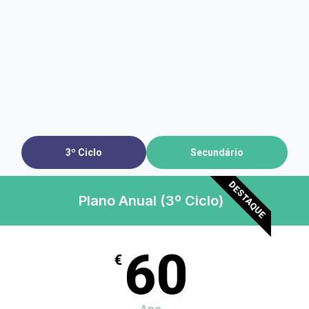
3º Ciclo
Secundário
DESTAQUE
Plano Anual (3º Ciclo)
60
€