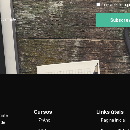
p
Li e aceito a
rtidamente
Subscre
Cursos
Links úteis
rmite
7ºAno
Página Inicial
 de