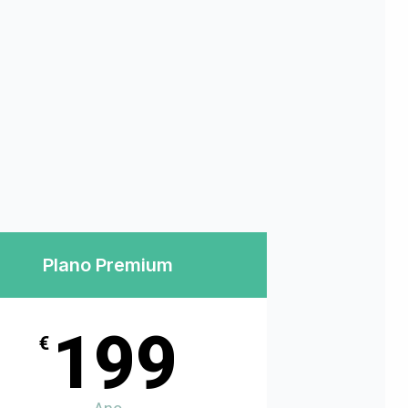
Plano Premium
199
€