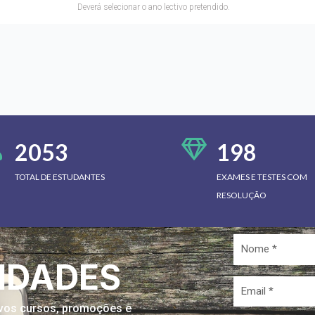
Deverá selecionar o ano lectivo pretendido.
2053
198
TOTAL DE ESTUDANTES
EXAMES E TESTES COM
RESOLUÇÃO
Nome
*
IDADES
Email
*
novos cursos, promoções e