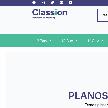
Facebook
Instagram
Twitter
Envelope
Youtube
Skip
to
content
Searc
...
7ºAno
8º Ano
9º Ano
PLANOS
Temos planos