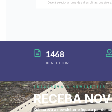
Deverá selecionar uma das disciplinas possiveis.
1468
TOTAL DE FICHAS
SUBSCREVA A NEWSLETTER
RECEBA NOV
Subscreva a newsletter e fique a par de 