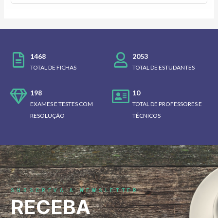
1468
2053
TOTAL DE FICHAS
TOTAL DE ESTUDANTES
198
10
EXAMES E TESTES COM
TOTAL DE PROFESSORES E
RESOLUÇÃO
TÉCNICOS
SUBSCREVA A NEWSLETTER
RECEBA