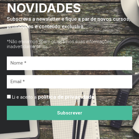
NOVIDADES
Subscreva a newsletter e fique a par de novos cursos,
promoções e conteúdo exclusivo.
*Não enviamos spam ou usamos suas informações
inadvertidamente
Nome
*
Email
*
política de privacidade
Li e aceito a
Subscrever