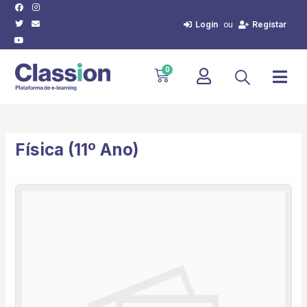
Facebook
Twitter
Youtube
Instagram
Envelope
Skip
to
Login
Registar
ou
content
Cart
0
Física (11º Ano)