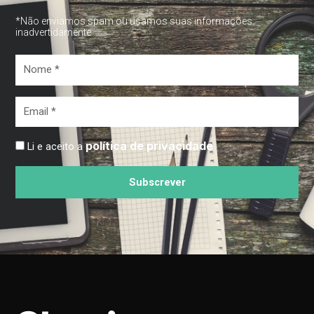
*Não enviamos spam ou usamos suas informações
inadvertidamente
Nome
*
Email
*
política de privacidade
Li e aceito a
Subscrever