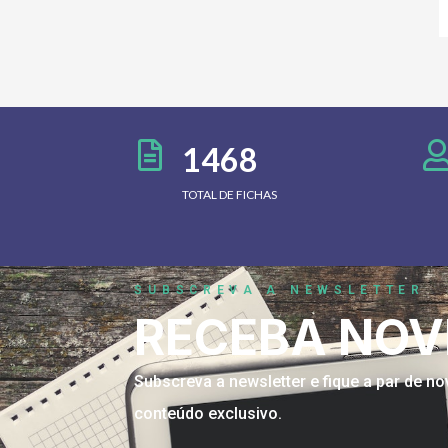
1468
TOTAL DE FICHAS
SUBSCREVA A NEWSLETTER
RECEBA NOV
Subscreva a newsletter e fique a par de 
conteúdo exclusivo.