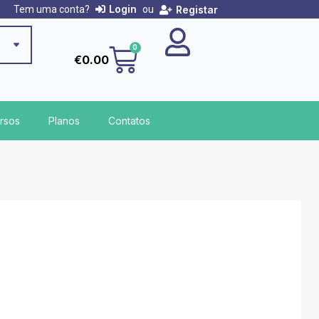
Login
Registar
Tem uma conta?
ou
Cart
0
€
0.00
rsos
Planos
Contatos