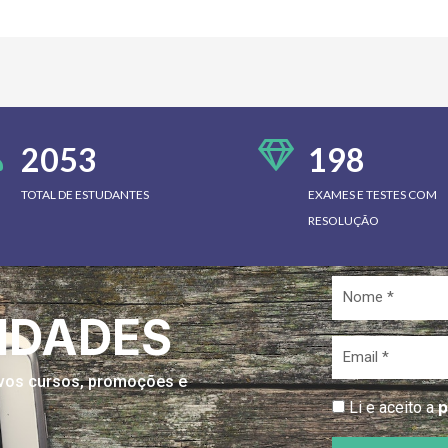
2053
198
TOTAL DE ESTUDANTES
EXAMES E TESTES COM
RESOLUÇÃO
Nome
*
IDADES
Email
*
novos cursos, promoções e
p
Li e aceito a