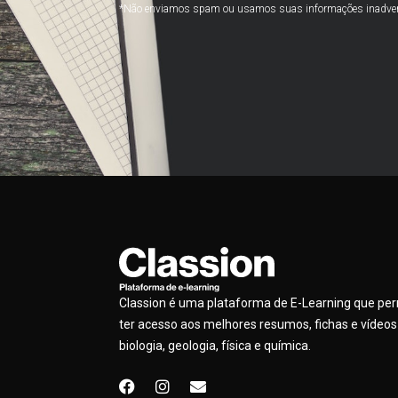
*Não enviamos spam ou usamos suas informações inadve
Classion é uma plataforma de E-Learning que pe
ter acesso aos melhores resumos, fichas e vídeos
biologia, geologia, física e química.
F
I
E