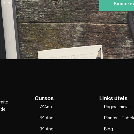
rtidamente
Subscre
Cursos
Links úteis
rmite
7ºAno
Página Inicial
 de
8º Ano
Planos – Tabel
9º Ano
Blog