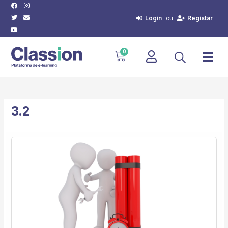
Facebook
Twitter
Youtube
Instagram
Envelope
Skip
to
Login
Registar
ou
content
Cart
0
3.2