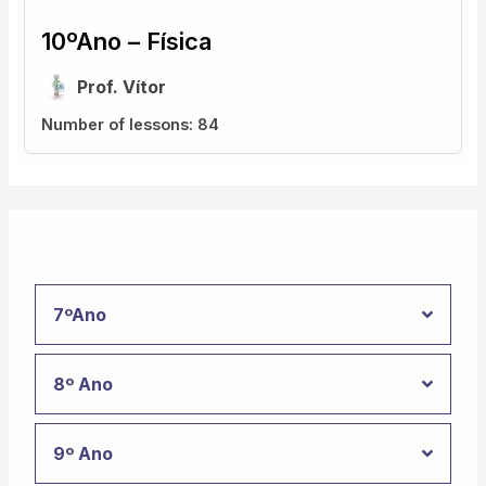
10ºAno – Física
Prof. Vítor
Number of lessons:
84
7ºAno
8º Ano
9º Ano