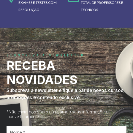
EXAMES E TESTES COM
TOTAL DE PROFESSORES E
RESOLUÇÃO
TÉCNICOS
SUBSCREVA A NEWSLETTER
RECEBA
NOVIDADES
Subscreva a newsletter e fique a par de novos cursos,
promoções e conteúdo exclusivo.
*Não enviamos spam ou usamos suas informações
inadvertidamente
Nome