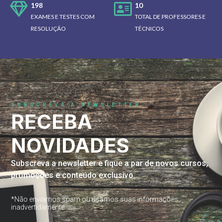
198
10
EXAMES E TESTES COM
TOTAL DE PROFESSORES E
RESOLUÇÃO
TÉCNICOS
SUBSCREVA A NEWSLETTER
RECEBA
NOVIDADES
Subscreva a newsletter e fique a par de novos cursos,
promoções e conteúdo exclusivo.
*Não enviamos spam ou usamos suas informações
inadvertidamente