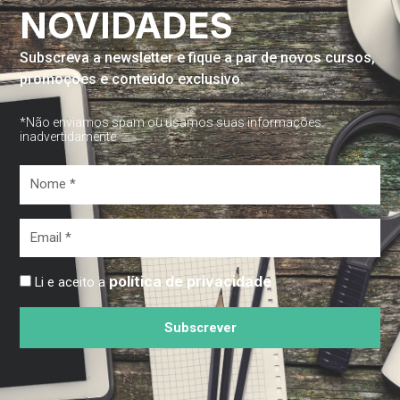
NOVIDADES
Subscreva a newsletter e fique a par de novos cursos,
promoções e conteúdo exclusivo.
*Não enviamos spam ou usamos suas informações
inadvertidamente
Nome
*
Email
*
política de privacidade
Li e aceito a
Subscrever