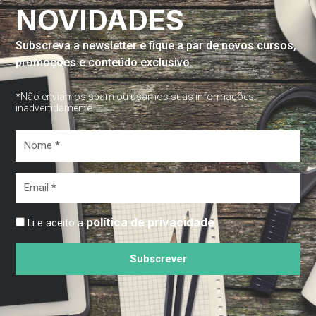
NOVIDADES
Subscreva a newsletter e fique a par de novos cursos,
promoções e conteúdo exclusivo.
*Não enviamos spam ou usamos suas informações
inadvertidamente
Nome
*
Email
*
política de privacidade
Li e aceito a
Subscrever