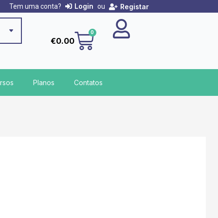
Login
Registar
Tem uma conta?
ou
Cart
0
€
0.00
rsos
Planos
Contatos