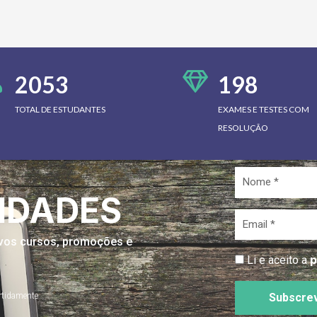
2053
198
TOTAL DE ESTUDANTES
EXAMES E TESTES COM
RESOLUÇÃO
Nome
*
IDADES
Email
*
novos cursos, promoções e
p
Li e aceito a
rtidamente
Subscre