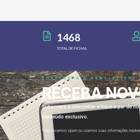
1468
TOTAL DE FICHAS
SUBSCREVA A NEWSLETTER
RECEBA NOV
Subscreva a newsletter e fique a par de 
conteúdo exclusivo.
*Não enviamos spam ou usamos suas informações inadve