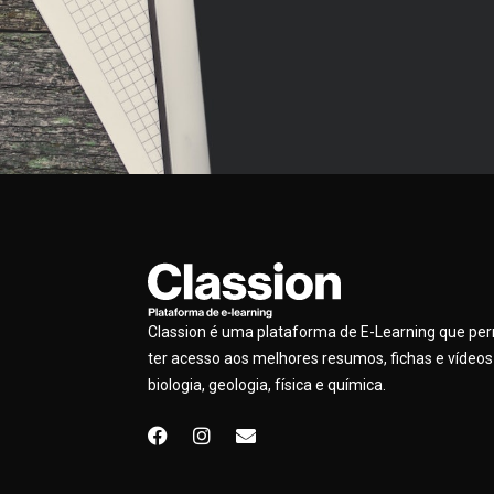
Classion é uma plataforma de E-Learning que pe
ter acesso aos melhores resumos, fichas e vídeos
biologia, geologia, física e química.
F
I
E
a
n
n
c
s
v
e
t
e