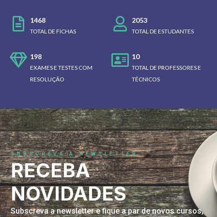
1468
2053
TOTAL DE FICHAS
TOTAL DE ESTUDANTES
198
10
EXAMES E TESTES COM
TOTAL DE PROFESSORES E
RESOLUÇÃO
TÉCNICOS
SUBSCREVA A NEWSLETTER
RECEBA
NOVIDADES
Subscreva a newsletter e fique a par de novos cursos,