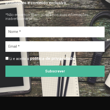
promoções e conteúdo exclusivo.
*Não enviamos spam ou usamos suas informações
inadvertidamente
Nome
*
Email
*
política de privacidade
Li e aceito a
Subscrever