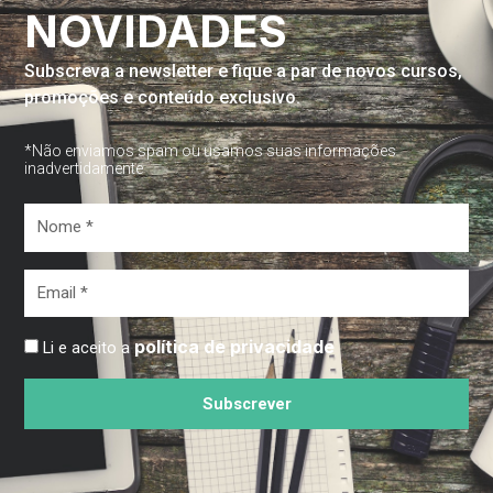
NOVIDADES
Subscreva a newsletter e fique a par de novos cursos,
promoções e conteúdo exclusivo.
*Não enviamos spam ou usamos suas informações
inadvertidamente
Nome
*
Email
*
política de privacidade
Li e aceito a
Subscrever