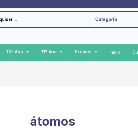
h
Categoria
10º Ano
11º Ano
Exames
Início
Cu
átomos