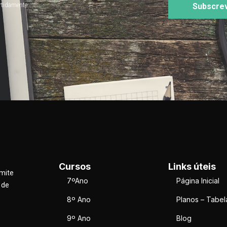
rtidamente
Subscre
Cursos
Links úteis
rmite
7ºAno
Página Inicial
 de
8º Ano
Planos – Tabel
9º Ano
Blog