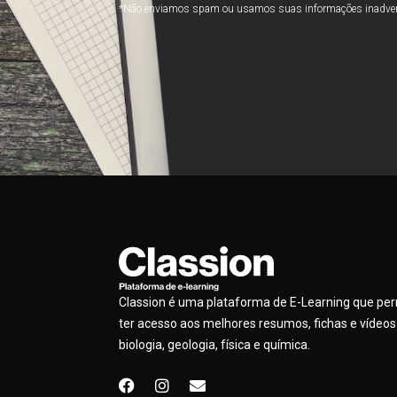
*Não enviamos spam ou usamos suas informações inadve
Classion é uma plataforma de E-Learning que pe
ter acesso aos melhores resumos, fichas e vídeos
biologia, geologia, física e química.
F
I
E