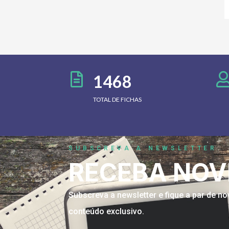
1468
TOTAL DE FICHAS
SUBSCREVA A NEWSLETTER
RECEBA NOV
Subscreva a newsletter e fique a par de 
conteúdo exclusivo.