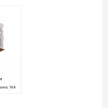
or
sons:
104