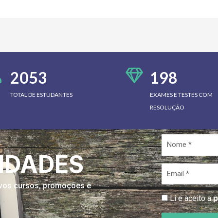
2053
198
TOTAL DE ESTUDANTES
EXAMES E TESTES COM
RESOLUÇÃO
Nome
*
IDADES
Email
*
novos cursos, promoções e
p
Li e aceito a