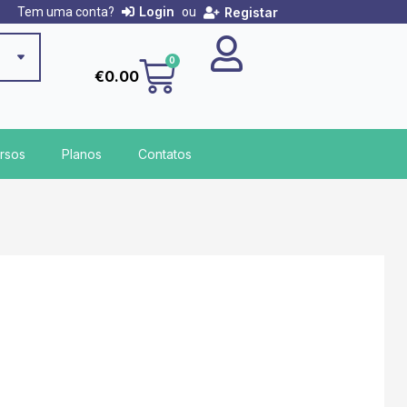
Login
Registar
Tem uma conta?
ou
Cart
0
€
0.00
rsos
Planos
Contatos