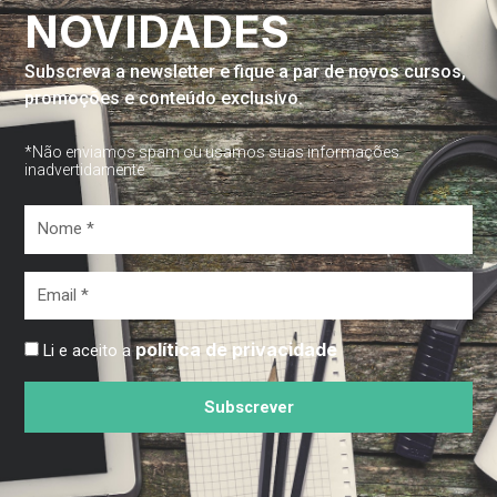
NOVIDADES
Subscreva a newsletter e fique a par de novos cursos,
promoções e conteúdo exclusivo.
*Não enviamos spam ou usamos suas informações
inadvertidamente
Nome
*
Email
*
política de privacidade
Li e aceito a
Subscrever