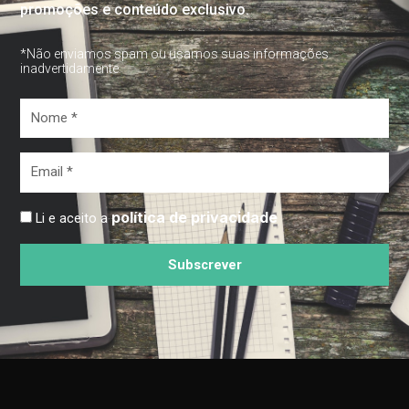
promoções e conteúdo exclusivo.
*Não enviamos spam ou usamos suas informações
inadvertidamente
Nome
*
Email
*
política de privacidade
Li e aceito a
Subscrever