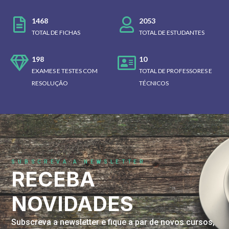
1468
2053
TOTAL DE FICHAS
TOTAL DE ESTUDANTES
198
10
EXAMES E TESTES COM
TOTAL DE PROFESSORES E
RESOLUÇÃO
TÉCNICOS
SUBSCREVA A NEWSLETTER
RECEBA
NOVIDADES
Subscreva a newsletter e fique a par de novos cursos,