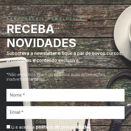
SUBSCREVA A NEWSLETTER
RECEBA
NOVIDADES
Subscreva a newsletter e fique a par de novos cursos,
promoções e conteúdo exclusivo.
*Não enviamos spam ou usamos suas informações
inadvertidamente
Nome
*
Email
*
política de privacidade
Li e aceito a