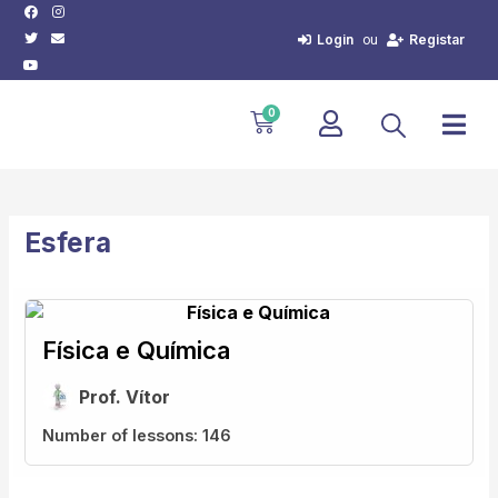
Facebook
Twitter
Youtube
Instagram
Envelope
Skip
to
Login
Registar
ou
content
Cart
0
Esfera
Física e Química
Prof. Vítor
Number of lessons:
146