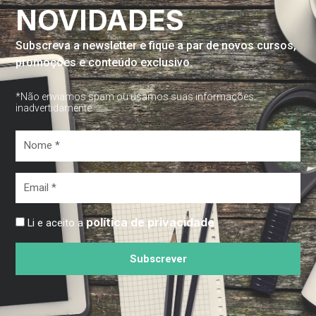
NOVIDADES
Subscreva a newsletter e fique a par de novos cursos,
promoções e conteúdo exclusivo.
*Não enviamos spam ou usamos suas informações
inadvertidamente
Nome
*
Email
*
política de privacidade
Li e aceito a
Subscrever