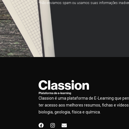
*Não enviamos spam ou usamos suas informações inadve
Classion é uma plataforma de E-Learning que pe
ter acesso aos melhores resumos, fichas e vídeos
biologia, geologia, física e química.
F
I
E