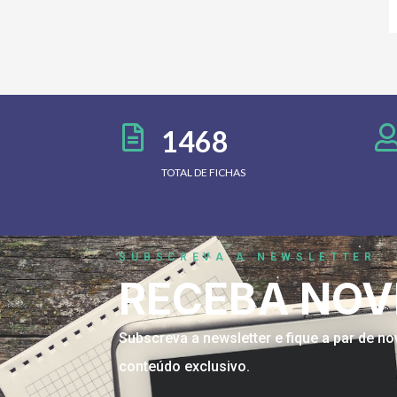
1468
TOTAL DE FICHAS
SUBSCREVA A NEWSLETTER
RECEBA NOV
Subscreva a newsletter e fique a par de 
conteúdo exclusivo.