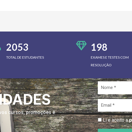
2053
198
TOTAL DE ESTUDANTES
EXAMES E TESTES COM
RESOLUÇÃO
Nome
*
IDADES
Email
*
novos cursos, promoções e
p
Li e aceito a