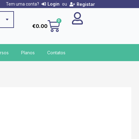
Login
Registar
Tem uma conta?
ou
Cart
0
€
0.00
rsos
Planos
Contatos