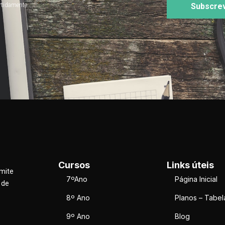
rtidamente
Subscre
Cursos
Links úteis
rmite
7ºAno
Página Inicial
 de
8º Ano
Planos – Tabel
9º Ano
Blog