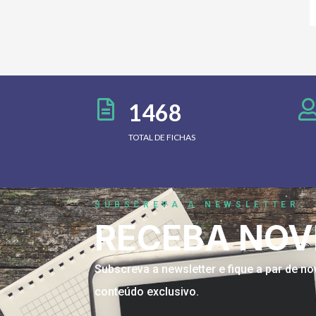
1468
TOTAL DE FICHAS
SUBSCREVA A NEWSLETTER
RECEBA NOV
Subscreva a newsletter e fique a par de 
conteúdo exclusivo.