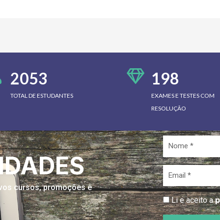
2053
198
TOTAL DE ESTUDANTES
EXAMES E TESTES COM
RESOLUÇÃO
Nome
*
IDADES
Email
*
novos cursos, promoções e
p
Li e aceito a