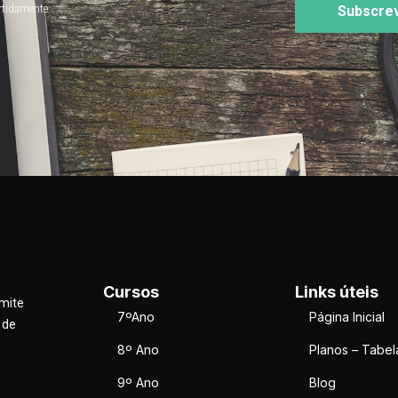
rtidamente
Subscre
Cursos
Links úteis
rmite
7ºAno
Página Inicial
 de
8º Ano
Planos – Tabel
9º Ano
Blog