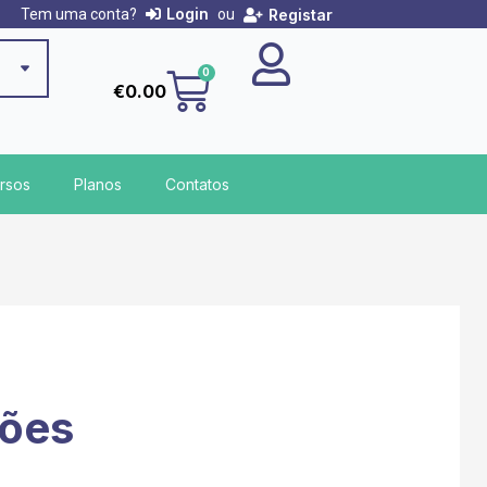
Login
Registar
Tem uma conta?
ou
Cart
0
€
0.00
rsos
Planos
Contatos
ções