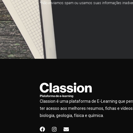
*Não enviamos spam ou usamos suas informações inadve
Classion é uma plataforma de E-Learning que pe
ter acesso aos melhores resumos, fichas e vídeos
biologia, geologia, física e química.
F
I
E