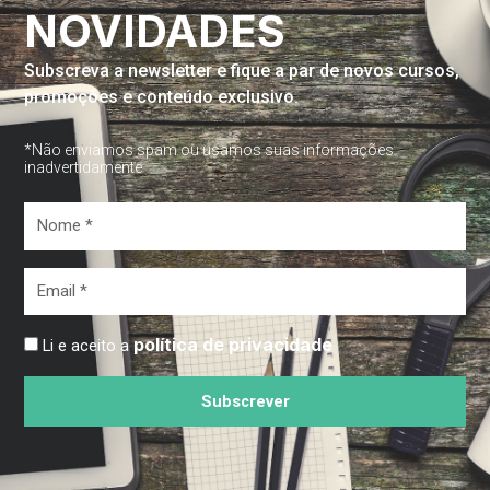
NOVIDADES
Subscreva a newsletter e fique a par de novos cursos,
promoções e conteúdo exclusivo.
*Não enviamos spam ou usamos suas informações
inadvertidamente
Nome
*
Email
*
política de privacidade
Li e aceito a
Subscrever