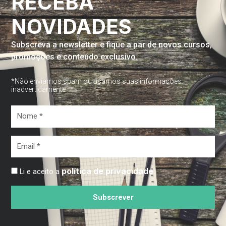
RECEBA
NOVIDADES
Subscreva a newsletter e fique a par de novos cursos,
promoções e conteúdo exclusivo.
*Não enviamos spam ou usamos suas informações
inadvertidamente
Nome
*
Email
*
política de privacidade
Li e aceito a
Subscrever