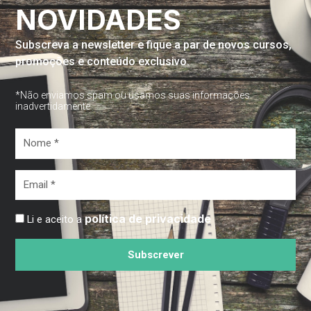
NOVIDADES
Subscreva a newsletter e fique a par de novos cursos,
promoções e conteúdo exclusivo.
*Não enviamos spam ou usamos suas informações
inadvertidamente
Nome
*
Email
*
política de privacidade
Li e aceito a
Subscrever