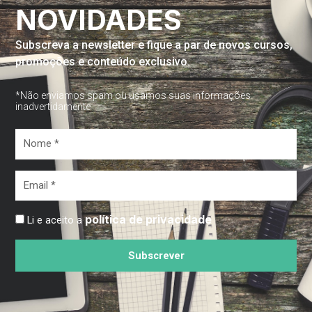
NOVIDADES
Subscreva a newsletter e fique a par de novos cursos,
promoções e conteúdo exclusivo.
*Não enviamos spam ou usamos suas informações
inadvertidamente
Nome
*
Email
*
política de privacidade
Li e aceito a
Subscrever