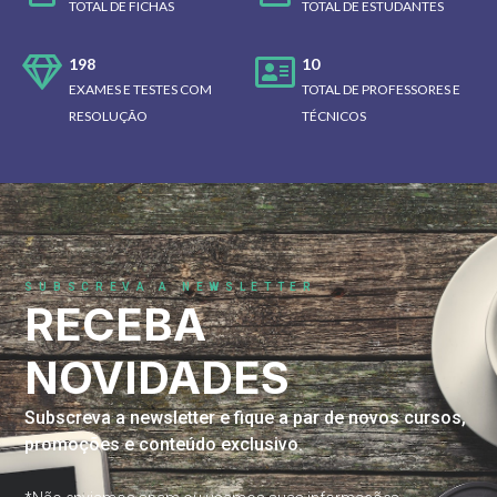
TOTAL DE FICHAS
TOTAL DE ESTUDANTES
198
10
EXAMES E TESTES COM
TOTAL DE PROFESSORES E
RESOLUÇÃO
TÉCNICOS
SUBSCREVA A NEWSLETTER
RECEBA
NOVIDADES
Subscreva a newsletter e fique a par de novos cursos,
promoções e conteúdo exclusivo.