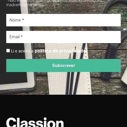
*Não enviamos spam ou usamos suas informações
inadvertidamente
Nome
*
Email
*
política de privacidade
Li e aceito a
Subscrever