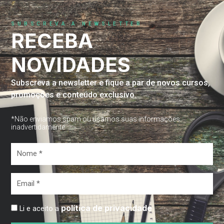
SUBSCREVA A NEWSLETTER
RECEBA
NOVIDADES
Subscreva a newsletter e fique a par de novos cursos,
promoções e conteúdo exclusivo.
*Não enviamos spam ou usamos suas informações
inadvertidamente
Nome
*
Email
*
política de privacidade
Li e aceito a