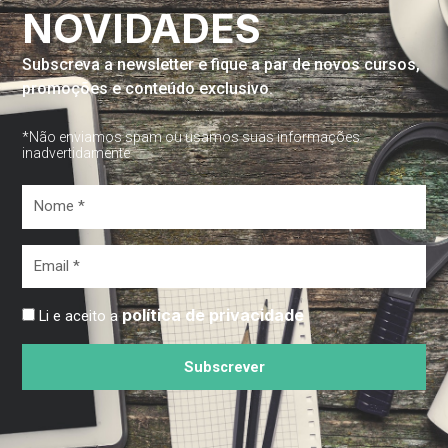
NOVIDADES
Subscreva a newsletter e fique a par de novos cursos,
promoções e conteúdo exclusivo.
*Não enviamos spam ou usamos suas informações
inadvertidamente
Nome
*
Email
*
política de privacidade
Li e aceito a
Subscrever