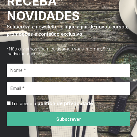
RECEBA
NOVIDADES
Subscreva a newsletter e fique a par de novos cursos,
promoções e conteúdo exclusivo.
*Não enviamos spam ou usamos suas informações
inadvertidamente
Nome
*
Email
*
política de privacidade
Li e aceito a
Subscrever