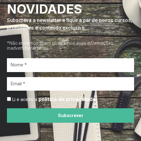
NOVIDADES
Subscreva a newsletter e fique a par de novos cursos,
promoções e conteúdo exclusivo.
*Não enviamos spam ou usamos suas informações
inadvertidamente
Nome
*
Email
*
política de privacidade
Li e aceito a
Subscrever