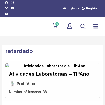
Facebook
Twitter
Youtube
Instagram
Envelope
Skip
to
Login
Registar
ou
content
Cart
0
retardado
Atividades Laboratoriais – 11ºAno
Prof. Vítor
Number of lessons:
38