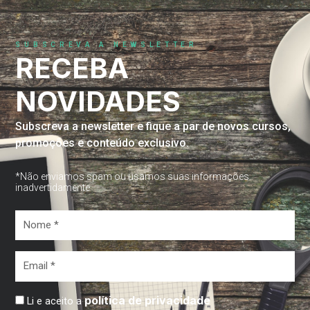
SUBSCREVA A NEWSLETTER
RECEBA
NOVIDADES
Subscreva a newsletter e fique a par de novos cursos,
promoções e conteúdo exclusivo.
*Não enviamos spam ou usamos suas informações
inadvertidamente
Nome
*
Email
*
política de privacidade
Li e aceito a