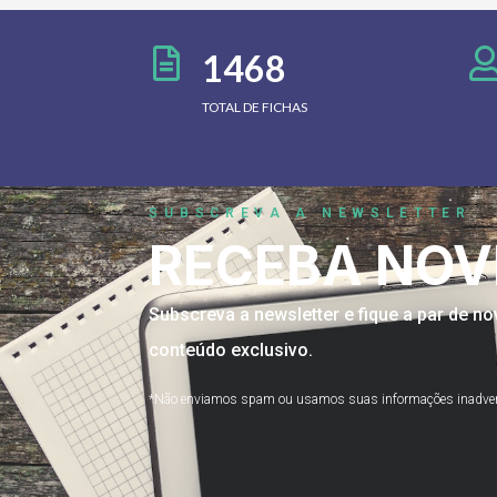
1468
TOTAL DE FICHAS
SUBSCREVA A NEWSLETTER
RECEBA NOV
Subscreva a newsletter e fique a par de 
conteúdo exclusivo.
*Não enviamos spam ou usamos suas informações inadve