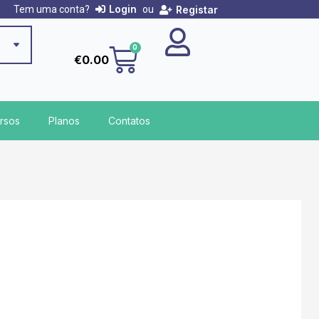
Login
Registar
Tem uma conta?
ou
Cart
0
€
0.00
rsos
Planos
Contatos