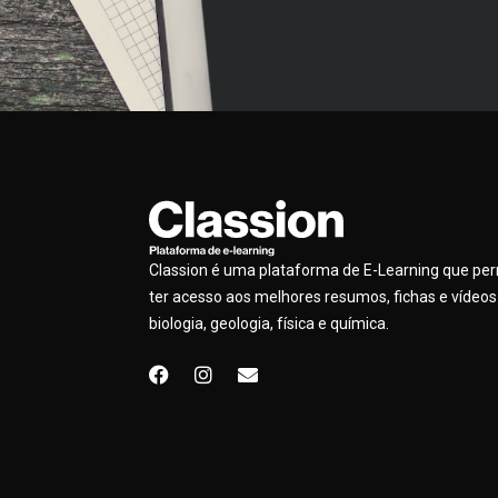
Classion é uma plataforma de E-Learning que pe
ter acesso aos melhores resumos, fichas e vídeos
biologia, geologia, física e química.
F
I
E
a
n
n
c
s
v
e
t
e
b
a
l
o
g
o
o
r
p