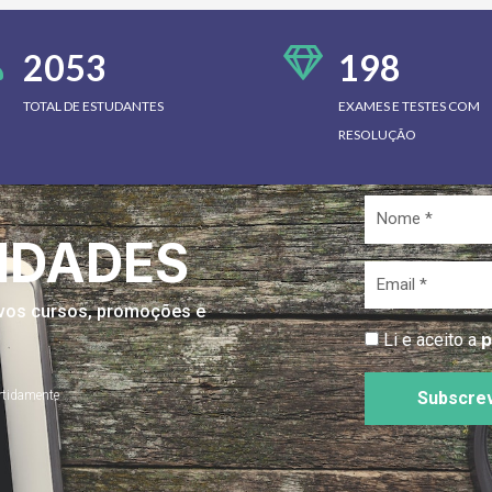
2053
198
TOTAL DE ESTUDANTES
EXAMES E TESTES COM
RESOLUÇÃO
Nome
*
IDADES
Email
*
novos cursos, promoções e
p
Li e aceito a
rtidamente
Subscre