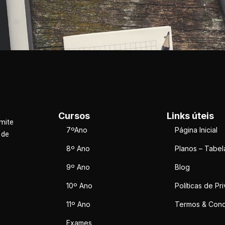
Cursos
Links úteis
rmite
7ºAno
Página Inicial
 de
8º Ano
Planos – Tabel
9º Ano
Blog
10º Ano
Políticas de Pr
11º Ano
Termos & Cond
Exames