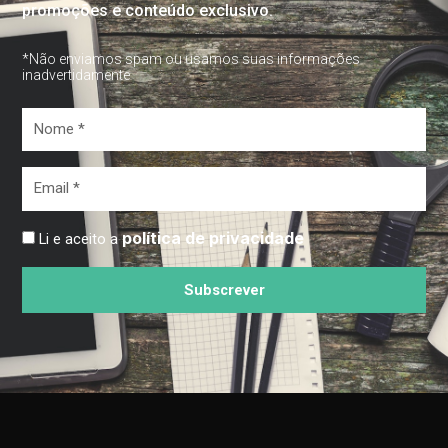
promoções e conteúdo exclusivo.
*Não enviamos spam ou usamos suas informações
inadvertidamente
Nome
*
Email
*
política de privacidade
Li e aceito a
Subscrever