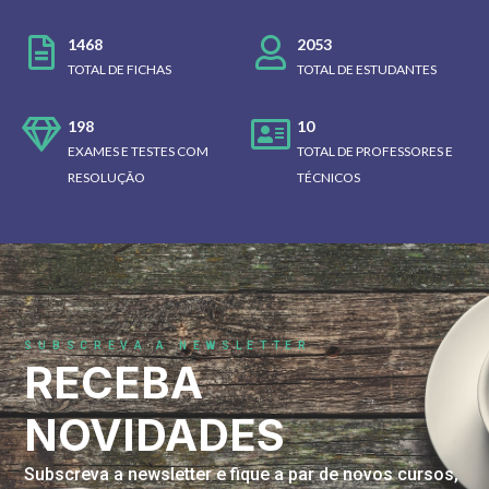
1468
2053
TOTAL DE FICHAS
TOTAL DE ESTUDANTES
198
10
EXAMES E TESTES COM
TOTAL DE PROFESSORES E
RESOLUÇÃO
TÉCNICOS
SUBSCREVA A NEWSLETTER
RECEBA
NOVIDADES
Subscreva a newsletter e fique a par de novos cursos,