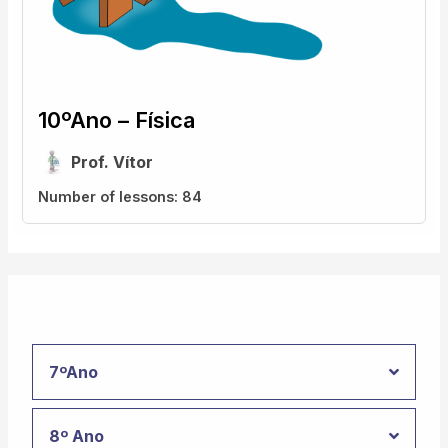
10ºAno – Física
Prof. Vítor
Number of lessons:
84
7ºAno
8º Ano