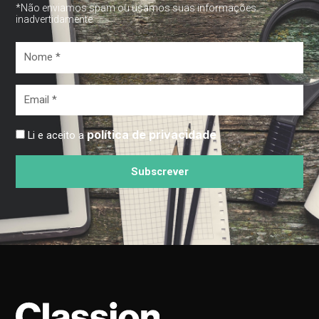
*Não enviamos spam ou usamos suas informações
inadvertidamente
Nome
*
Email
*
política de privacidade
Li e aceito a
Subscrever