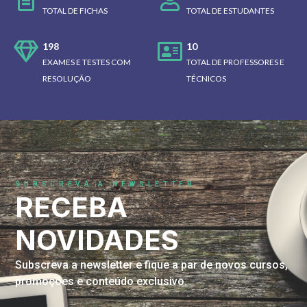
TOTAL DE FICHAS
TOTAL DE ESTUDANTES
198
10
EXAMES E TESTES COM
TOTAL DE PROFESSORES E
RESOLUÇÃO
TÉCNICOS
SUBSCREVA A NEWSLETTER
RECEBA
NOVIDADES
Subscreva a newsletter e fique a par de novos cursos,
promoções e conteúdo exclusivo.