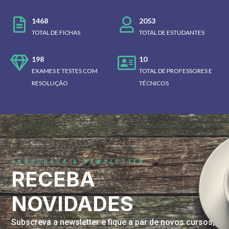
1468
2053
TOTAL DE FICHAS
TOTAL DE ESTUDANTES
198
10
EXAMES E TESTES COM
TOTAL DE PROFESSORES E
RESOLUÇÃO
TÉCNICOS
SUBSCREVA A NEWSLETTER
RECEBA
NOVIDADES
Subscreva a newsletter e fique a par de novos cursos,