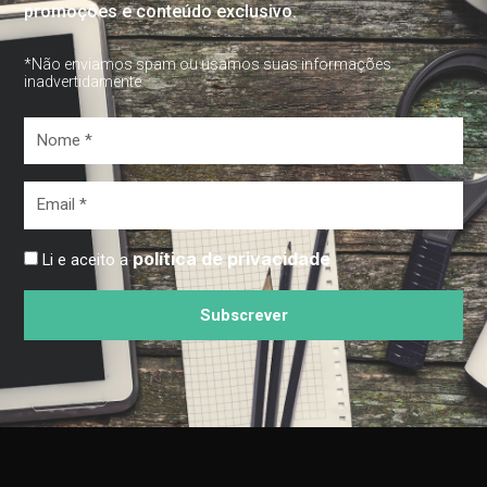
promoções e conteúdo exclusivo.
*Não enviamos spam ou usamos suas informações
inadvertidamente
Nome
*
Email
*
política de privacidade
Li e aceito a
Subscrever