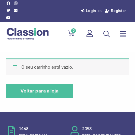
Facebook
Twitter
Youtube
Instagram
Envelope
Skip
to
Login
Registar
ou
content
Cart
0
O seu carrinho está vazio.
Voltar para a loja
1468
2053