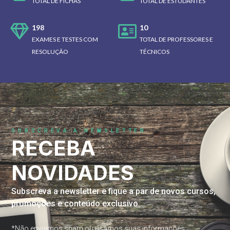
TOTAL DE FICHAS
TOTAL DE ESTUDANTES
198
10
EXAMES E TESTES COM
TOTAL DE PROFESSORES E
RESOLUÇÃO
TÉCNICOS
SUBSCREVA A NEWSLETTER
RECEBA
NOVIDADES
Subscreva a newsletter e fique a par de novos cursos,
promoções e conteúdo exclusivo.
*Não enviamos spam ou usamos suas informações