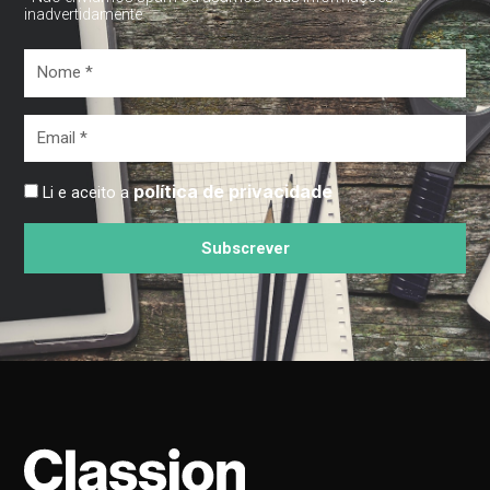
inadvertidamente
Nome
*
Email
*
política de privacidade
Li e aceito a
Subscrever