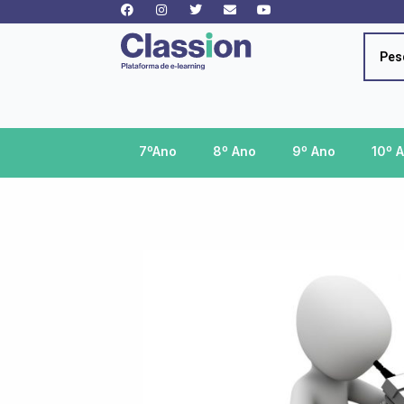
Facebook
Instagram
Twitter
Envelope
Youtube
Skip
to
content
Searc
...
7ºAno
8º Ano
9º Ano
10º 