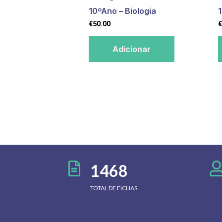
10ºAno – Biologia
1
€
50.00
€
Adicionar
1468
TOTAL DE FICHAS