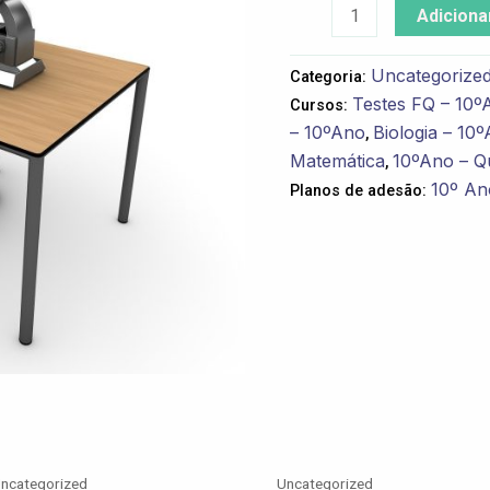
Adiciona
Uncategorize
Categoria:
Testes FQ – 10º
Cursos:
– 10ºAno
Biologia – 10
,
Matemática
10ºAno – Q
,
10º Ano
Planos de adesão:
ncategorized
Uncategorized