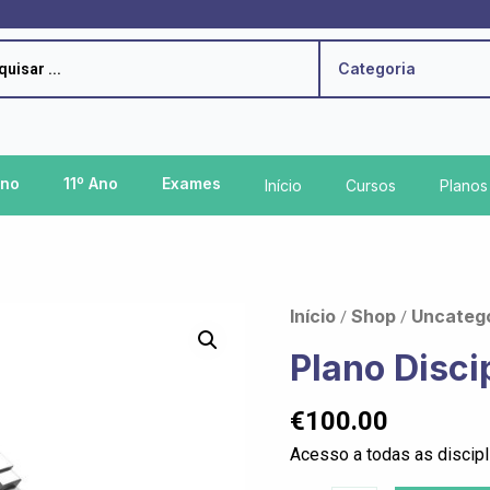
h
Categoria
Ano
11º Ano
Exames
Início
Cursos
Planos
Quantidade
Início
Shop
Uncateg
/
/
de
Plano Disci
Plano
Disciplinas
€
100.00
(10º
Acesso a todas as discip
Ano)