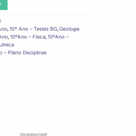
r
d
Ano
10º Ano – Testes BG
Geologia
,
,
ºAno
10ºAno – Física
10ºAno –
,
,
uímica
 – Plano Disciplinas
Uncategorized