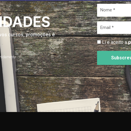
Nome
*
IDADES
Email
*
novos cursos, promoções e
p
Li e aceito a
rtidamente
Subscre