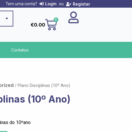
Login
Registar
Tem uma conta?
ou
Cart
0
€
0.00
Contatos
orized
/ Plano Disciplinas (10º Ano)
plinas (10º Ano)
linas do 10ºano