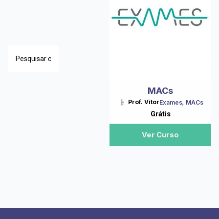
MACs
,
Prof. Vítor
Exames
MACs
Grátis
Ver Curso