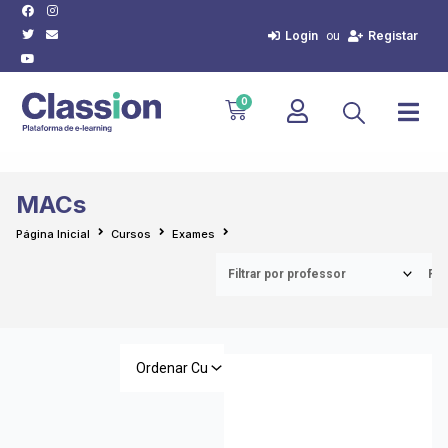
Facebook
Twitter
Youtube
Instagram
Envelope
Skip
to
Login
Registar
ou
content
Cart
0
MACs
Página Inicial
Cursos
Exames