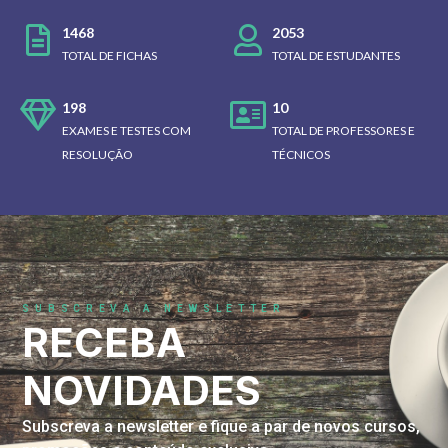
1468
2053
TOTAL DE FICHAS
TOTAL DE ESTUDANTES
198
10
EXAMES E TESTES COM
TOTAL DE PROFESSORES E
RESOLUÇÃO
TÉCNICOS
SUBSCREVA A NEWSLETTER
RECEBA
NOVIDADES
Subscreva a newsletter e fique a par de novos cursos,