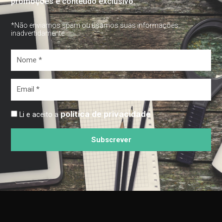
promoções e conteúdo exclusivo.
*Não enviamos spam ou usamos suas informações
inadvertidamente
Nome
*
Email
*
política de privacidade
Li e aceito a
Subscrever