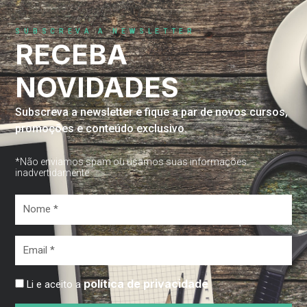
SUBSCREVA A NEWSLETTER
RECEBA
NOVIDADES
Subscreva a newsletter e fique a par de novos cursos,
promoções e conteúdo exclusivo.
*Não enviamos spam ou usamos suas informações
inadvertidamente
Nome
*
Email
*
política de privacidade
Li e aceito a