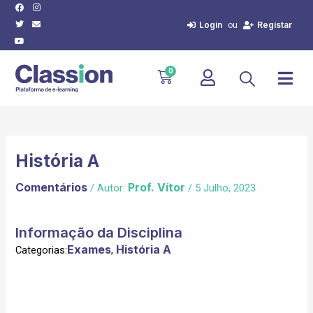
Facebook
Twitter
Youtube
Instagram
Envelope
Skip
Post
to
navigation
Login
Registar
ou
content
Cart
0
História A
Comentários
Prof. Vítor
/ Autor:
/
5 Julho, 2023
Informação da Disciplina
Exames
História A
Categorias:
,