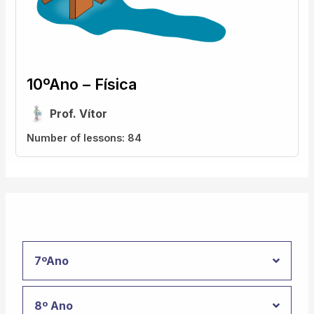
10ºAno – Física
Prof. Vítor
Number of lessons:
84
7ºAno
8º Ano