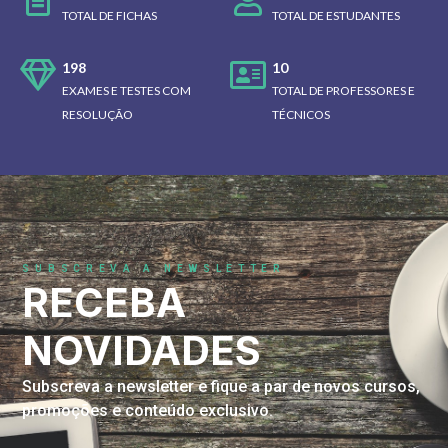
TOTAL DE FICHAS
TOTAL DE ESTUDANTES
198
10
EXAMES E TESTES COM
TOTAL DE PROFESSORES E
RESOLUÇÃO
TÉCNICOS
SUBSCREVA A NEWSLETTER
RECEBA
NOVIDADES
Subscreva a newsletter e fique a par de novos cursos,
promoções e conteúdo exclusivo.