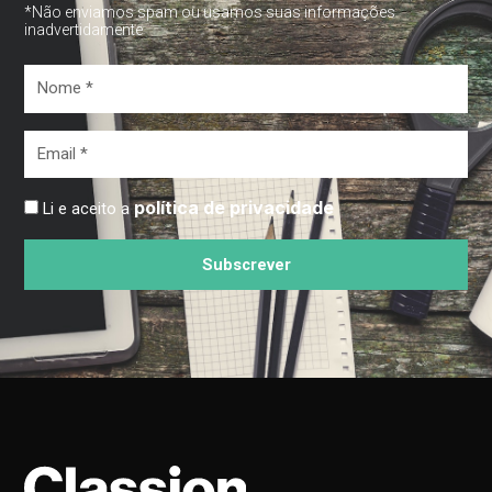
*Não enviamos spam ou usamos suas informações
inadvertidamente
Nome
*
Email
*
política de privacidade
Li e aceito a
Subscrever