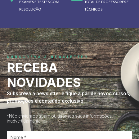
EXAMES E TESTES COM
TOTAL DE PROFESSORES E
RESOLUÇÃO
TÉCNICOS
SUBSCREVA A NEWSLETTER
RECEBA
NOVIDADES
Subscreva a newsletter e fique a par de novos cursos,
promoções e conteúdo exclusivo.
*Não enviamos spam ou usamos suas informações
inadvertidamente
Nome