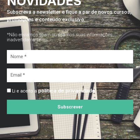
NOVIDADES
Subscreva a newsletter e fique a par de novos cursos,
promoções e conteúdo exclusivo.
*Não enviamos spam ou usamos suas informações
inadvertidamente
Nome
*
Email
*
política de privacidade
Li e aceito a
Subscrever