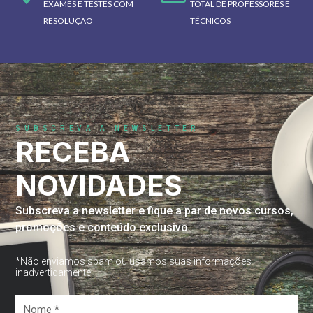
EXAMES E TESTES COM
TOTAL DE PROFESSORES E
RESOLUÇÃO
TÉCNICOS
SUBSCREVA A NEWSLETTER
RECEBA
NOVIDADES
Subscreva a newsletter e fique a par de novos cursos,
promoções e conteúdo exclusivo.
*Não enviamos spam ou usamos suas informações
inadvertidamente
Nome