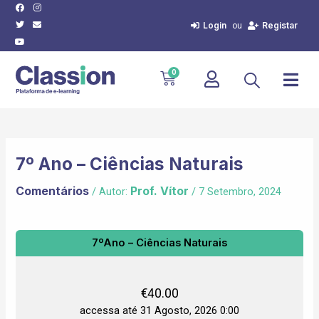
Facebook
Twitter
Youtube
Instagram
Envelope
Skip
Post
to
navigation
Login
Registar
ou
content
Cart
0
7º Ano – Ciências Naturais
Comentários
Prof. Vítor
/ Autor:
/
7 Setembro, 2024
7ºAno – Ciências Naturais
€
40.00
accessa até 31 Agosto, 2026 0:00