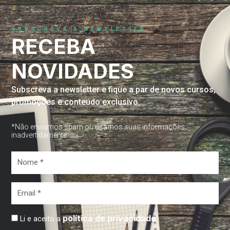
SUBSCREVA A NEWSLETTER
RECEBA
NOVIDADES
Subscreva a newsletter e fique a par de novos cursos,
promoções e conteúdo exclusivo.
*Não enviamos spam ou usamos suas informações
inadvertidamente
Nome
*
Email
*
política de privacidade
Li e aceito a