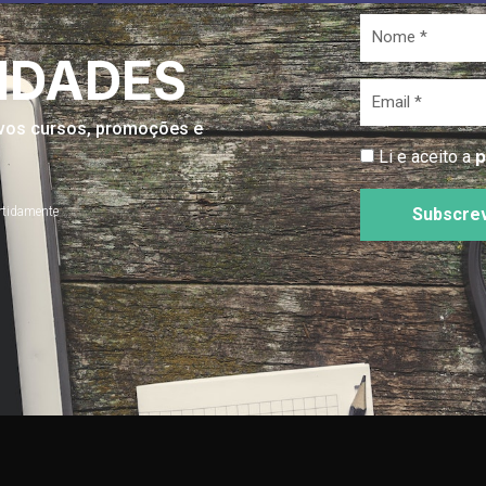
Nome
*
IDADES
Email
*
novos cursos, promoções e
p
Li e aceito a
rtidamente
Subscre