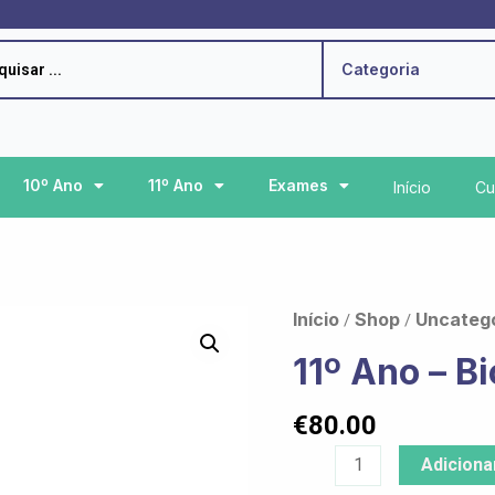
h
Categoria
10º Ano
11º Ano
Exames
Início
Cu
Quantidade
Início
Shop
Uncateg
/
/
de
11º Ano – B
11º
Ano
€
80.00
-
Biologia
Adiciona
e