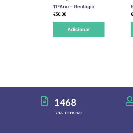
11ºAno – Geologia
€
50.00
€
Adicionar
1468
TOTAL DE FICHAS