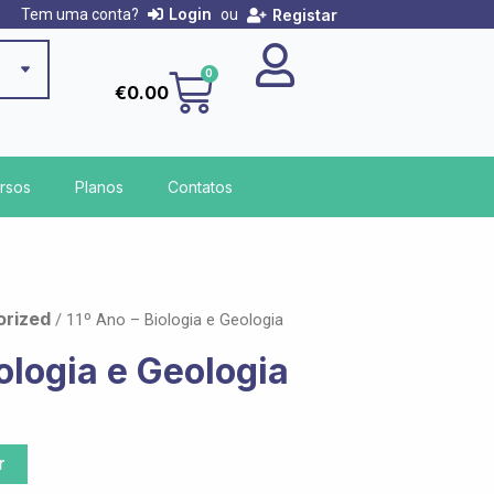
Login
Registar
Tem uma conta?
ou
Cart
0
€
0.00
rsos
Planos
Contatos
orized
/ 11º Ano – Biologia e Geologia
iologia e Geologia
r