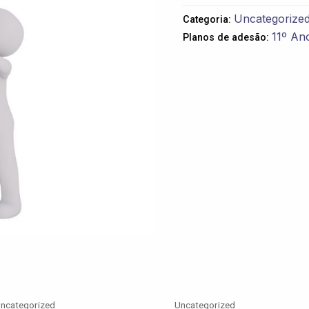
Geologia
Uncategorize
Categoria:
11º Ano
Planos de adesão:
ncategorized
Uncategorized