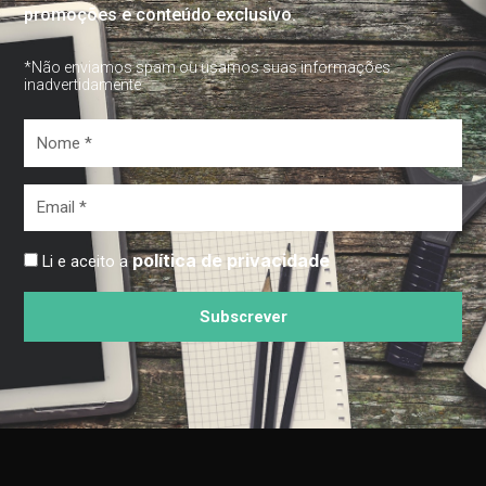
promoções e conteúdo exclusivo.
*Não enviamos spam ou usamos suas informações
inadvertidamente
Nome
*
Email
*
política de privacidade
Li e aceito a
Subscrever