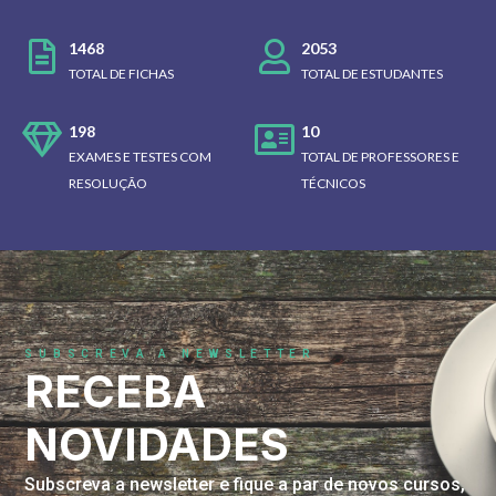
1468
2053
TOTAL DE FICHAS
TOTAL DE ESTUDANTES
198
10
EXAMES E TESTES COM
TOTAL DE PROFESSORES E
RESOLUÇÃO
TÉCNICOS
SUBSCREVA A NEWSLETTER
RECEBA
NOVIDADES
Subscreva a newsletter e fique a par de novos cursos,