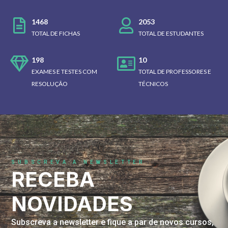
1468
2053
TOTAL DE FICHAS
TOTAL DE ESTUDANTES
198
10
EXAMES E TESTES COM
TOTAL DE PROFESSORES E
RESOLUÇÃO
TÉCNICOS
SUBSCREVA A NEWSLETTER
RECEBA
NOVIDADES
Subscreva a newsletter e fique a par de novos cursos,