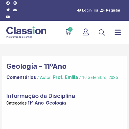
Facebook
Twitter
Youtube
Instagram
Envelope
Skip
Post
to
navigation
Login
Registar
ou
content
Cart
0
Geologia – 11ºAno
Comentários
Prof. Emilia
/ Autor:
/
10 Setembro, 2025
Informação da Disciplina
11º Ano
Geologia
Categorias:
,