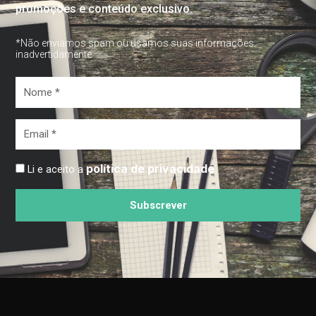
promoções e conteúdo exclusivo.
*Não enviamos spam ou usamos suas informações
inadvertidamente
Nome
*
Email
*
política de privacidade
Li e aceito a
Subscrever