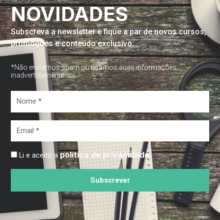
NOVIDADES
Subscreva a newsletter e fique a par de novos cursos,
promoções e conteúdo exclusivo.
*Não enviamos spam ou usamos suas informações
inadvertidamente
Nome
*
Email
*
política de privacidade
Li e aceito a
Subscrever