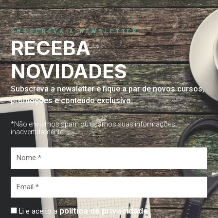
SUBSCREVA A NEWSLETTER
RECEBA
NOVIDADES
Subscreva a newsletter e fique a par de novos cursos,
promoções e conteúdo exclusivo.
*Não enviamos spam ou usamos suas informações
inadvertidamente
Nome
*
Email
*
política de privacidade
Li e aceito a