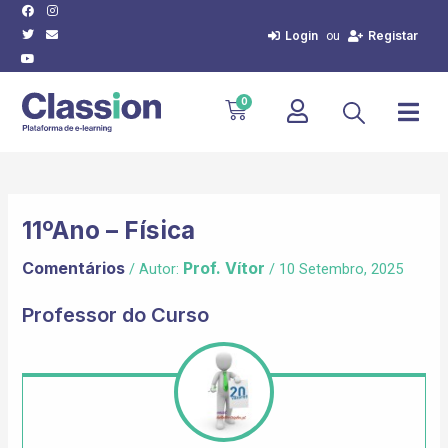
Facebook
Twitter
Youtube
Instagram
Envelope
Skip
Post
to
navigation
Login
Registar
ou
content
Cart
0
11ºAno – Física
Comentários
Prof. Vítor
/ Autor:
/
10 Setembro, 2025
Professor do Curso