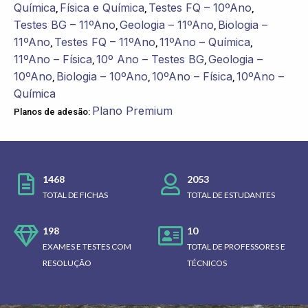
Química
Física e Química
Testes FQ – 10ºAno
,
,
,
Testes BG – 11ºAno
Geologia – 11ºAno
Biologia –
,
,
11ºAno
Testes FQ – 11ºAno
11ºAno – Química
,
,
,
11ºAno – Física
10º Ano – Testes BG
Geologia –
,
,
10ºAno
Biologia – 10ºAno
10ºAno – Física
10ºAno –
,
,
,
Química
Plano Premium
Planos de adesão:
1468
2053
TOTAL DE FICHAS
TOTAL DE ESTUDANTES
198
10
EXAMES E TESTES COM
TOTAL DE PROFESSORES E
RESOLUÇÃO
TÉCNICOS