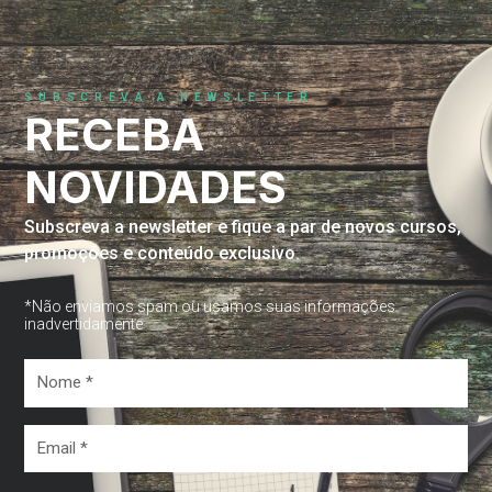
SUBSCREVA A NEWSLETTER
RECEBA
NOVIDADES
Subscreva a newsletter e fique a par de novos cursos,
promoções e conteúdo exclusivo.
*Não enviamos spam ou usamos suas informações
inadvertidamente
Nome
*
Email
*